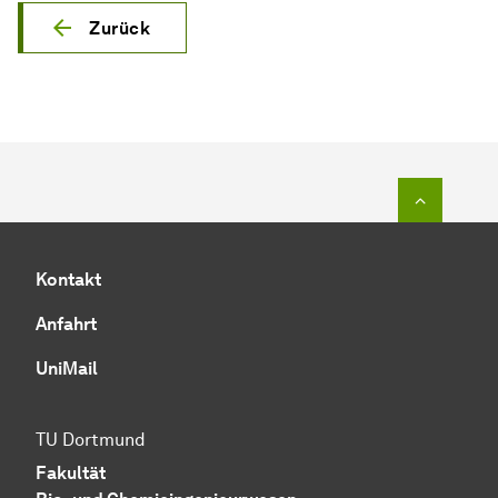
Zurück
Zum Seit
Kontakt
Anfahrt
UniMail
TU Dortmund
Fakultät