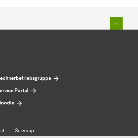
Zum Seit
echnerbetriebsgruppe
ervice Portal
oodle
eit
Sitemap