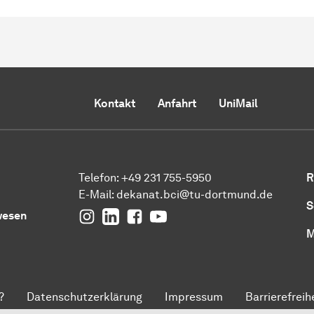
Kontakt
Anfahrt
UniMail
Telefon: +49 231 755-5950
R
E-Mail: dekanat.bci@tu-dortmund.de
S
Instagram
Linkedin
Facebook
youtube
wesen
M
?
Datenschutzerklärung
Impressum
Barrierefreih