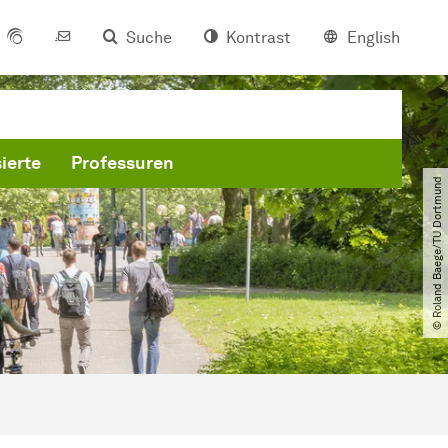
Suche
Kontrast
English
ierte
Professuren
© Roland Baege​/​TU Dortmund