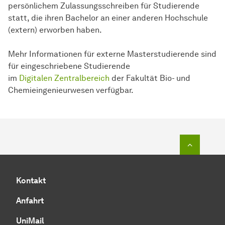
persönlichem Zulassungsschreiben für Studierende
statt, die ihren Bachelor an einer anderen Hochschule
(extern) erworben haben.
Mehr Informationen für externe Masterstudierende sind
für eingeschriebene Studierende
im
Digitalen Zentralbereich
der Fakultät Bio- und
Chemieingenieurwesen verfügbar.
Zum Seit
Kontakt
Anfahrt
UniMail