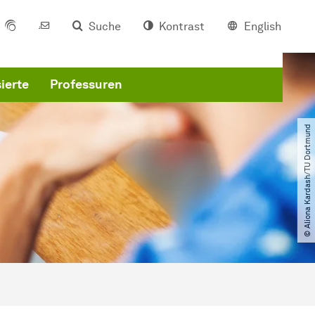
Suche
Kontrast
English
ierte
Professuren
© Aliona Kardash​/​TU Dortmund