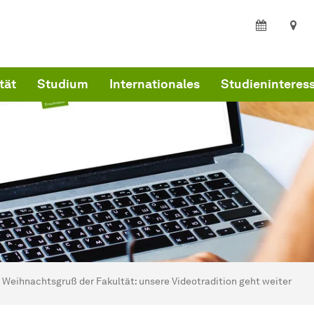
tät
Studium
Internationales
Studieninteress
ind hier:
artseite
Weihnachtsgruß der Fakultät: unsere Videotradition geht weiter