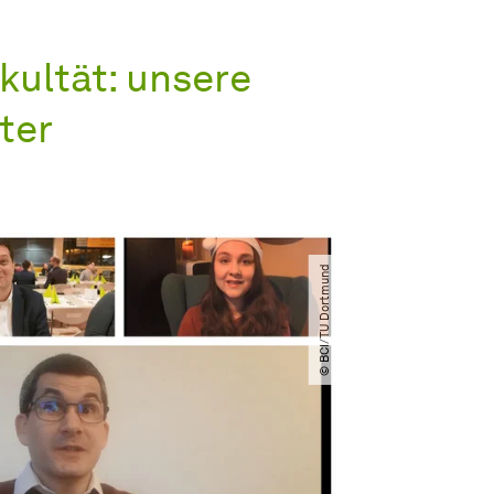
ultät: unsere
ter
© BCI​/​TU Dortmund