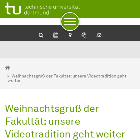
Zum Navigationspfad
Zur Navigation
Zum Schnellzugriff
Zum Fuß der Seite mit weiteren Services
Zum Inhalt
Zur Startseite
Sie sind hier:
Startseite
Weihnachtsgruß der Fakultät: unsere Videotradition geht
weiter
Weihnachtsgruß der
Fakultät: unsere
Videotradition geht weiter